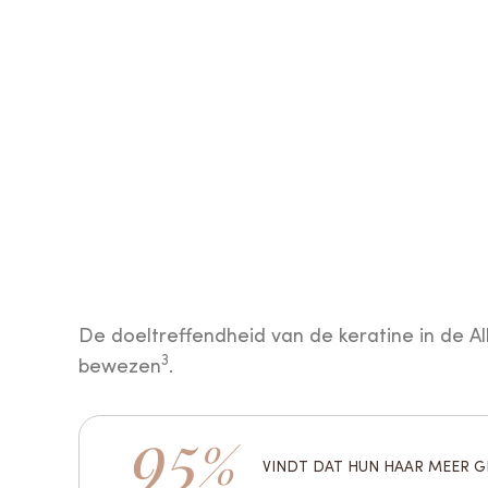
De doeltreffendheid van de keratine in de All
3
bewezen
.
95
%
VINDT DAT HUN HAAR MEER G