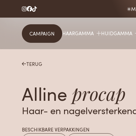
M



HAARGAMMA
HUIDGAMMA
CAMPAIGN
TERUG

Alline
procap
Haar- en nagelversterken
BESCHIKBARE VERPAKKINGEN