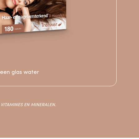
 een glas water
VITAMINES EN MINERALEN.