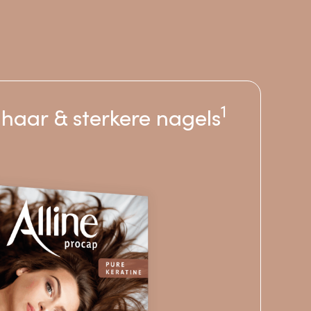
1
 haar & sterkere nagels