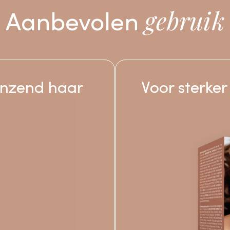
Aanbevolen
gebruik
anzend haar
Voor sterker
e
die bij
 de eerste
igen
eel.