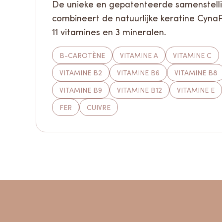
De unieke en gepatenteerde samenstell
combineert de natuurlijke keratine Cyna
11 vitamines en 3 mineralen.
B-CAROTÈNE
VITAMINE A
VITAMINE C
VITAMINE B2
VITAMINE B6
VITAMINE B8
VITAMINE B9
VITAMINE B12
VITAMINE E
FER
CUIVRE