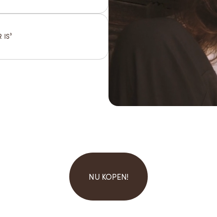
 IS³
NU KOPEN!