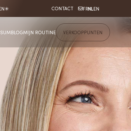
NL
CONTACT
EN
FR
EN
RSUM
BLOG
MIJN ROUTINE
VERKOOPPUNTEN