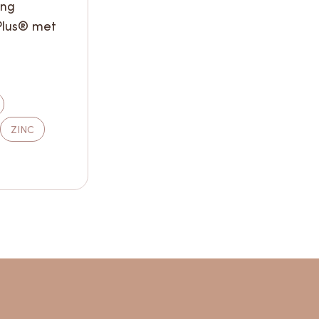
ing
Plus® met
ZINC