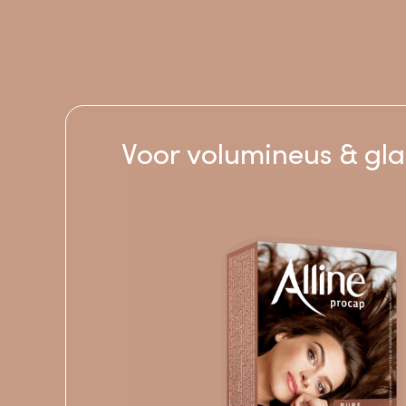
Voor volumineus & gl
Vind de
formul
je past en zet
stap naar je e
schoonheidsritu