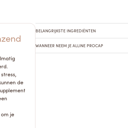
BELANGRIJKSTE INGREDIËNTEN
nzend
WANNEER NEEM JE ALLINE PROCAP
elmatig
rd.
stress,
 kunnen de
ssupplement
een
 om je