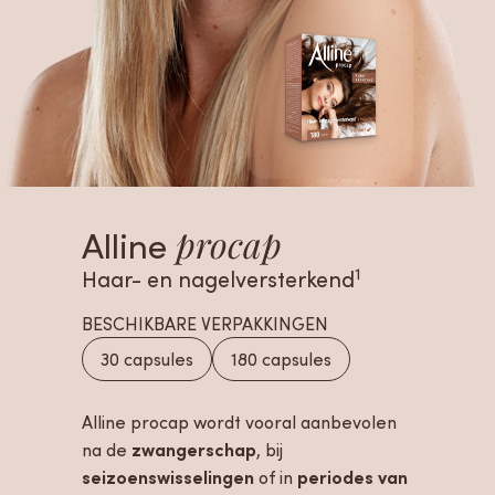
Alline
procap
1
Haar- en nagelversterkend
BESCHIKBARE VERPAKKINGEN
30 capsules
180 capsules
Alline procap wordt vooral aanbevolen
zwangerschap
na de
, bij
seizoenswisselingen
periodes van
of in