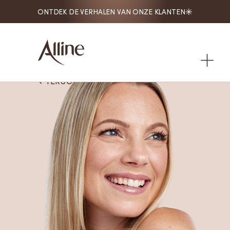
ORY. ONTDEK DE VERHALEN VAN ONZE KLANTEN
MY HAIR. MY S

TERUG
