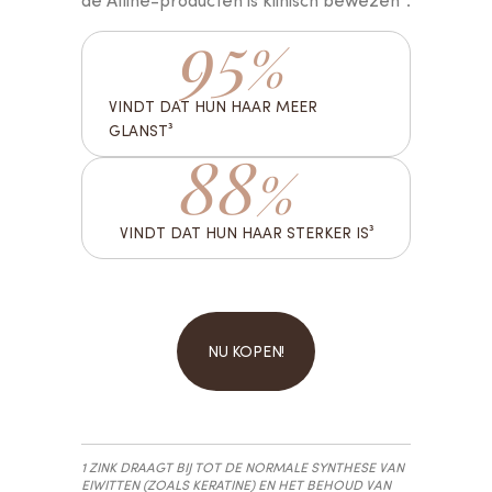
95
%
VINDT DAT HUN HAAR MEER
GLANST³
88
%
VINDT DAT HUN HAAR STERKER IS³
NU KOPEN!
1 ZINK DRAAGT BIJ TOT DE NORMALE SYNTHESE VAN
EIWITTEN (ZOALS KERATINE) EN HET BEHOUD VAN