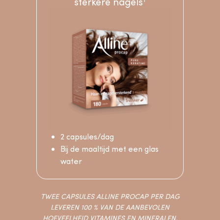
sterkere nagels
IK BEGIN DE TEST
2 capsules/dag
Bij de maaltijd met een glas
water
TWEE CAPSULES ALLINE PROCAP PER DAG
LEVEREN 100 % VAN DE AANBEVOLEN
HOEVEELHEID VITAMINES EN MINERALEN.