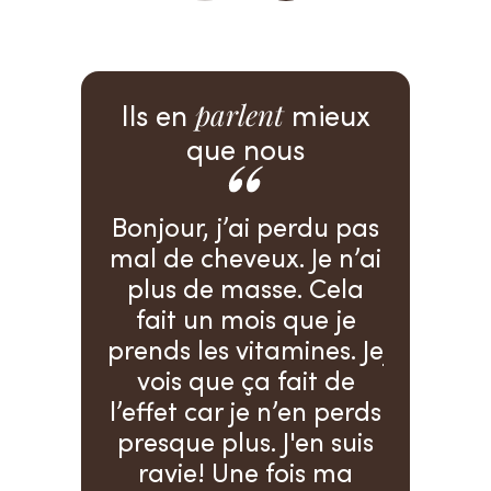
Ils en
parlent
mieux
que nous
perdu pas
Plus sceptique que
. Je n’ai
moi… Je pense qu’il n’y
se. Cela
a pas. Conseillée par
Ap
 que je
ma pharmacienne, car
accouc
amines. Je
j’étais désespérée… Elle
commen
fait de
m’a dit de prendre
mes che
n’en perds
Alline procap au moins
petit. A
J'en suis
un mois deux gélules
mois, j'
fois ma
par jour. Pour rien au
solut