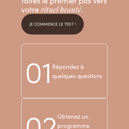
faites le premier pas vers
votre
rituel beauté
.
JE COMMENCE LE TEST !
01
Répondez à
quelques questions
02
Obtenez un
programme