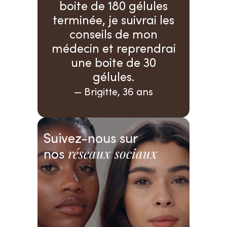
 gélules
monde je ne prendrais
médecin 
uivrai les
un autre complément
Allin
de mon
alimentaire, c’est au-
fonction
eprendrai
delà de mes
de 30
espérances. Encore
La
s.
merci beaucoup !
36 ans
Stéphanie, 25 ans
Suivez-nous sur
nos
réseaux sociaux