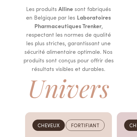
Alline
Les produits
sont fabriqués
Laboratoires
en Belgique par les
Pharmaceutiques Trenker
,
respectant les normes de qualité
les plus strictes, garantissant une
sécurité alimentaire optimale. Nos
produits sont conçus pour offrir des
résultats visibles et durables.
Univers
Trouvez la
formule
adaptée
à vos besoins
et faites le premier
pas vers votre
rituel
beauté
.
CHEVEUX
FORTIFIANT
CH