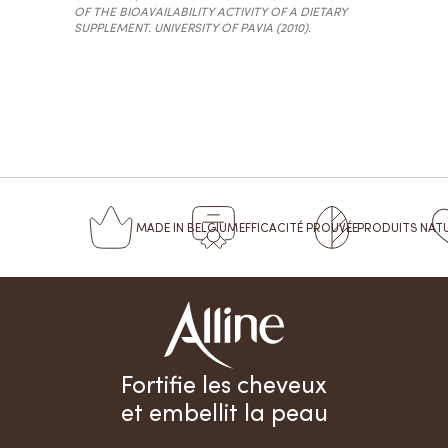
OF THE BIOAVAILABILITY ACTIVITY OF A DIETARY
SUPPLEMENT. UNIVERSITY OF PAVIA (2010).
MADE
IN BELGIUM
EFFICACITÉ
PROUVÉE
PRODUITS
NAT
Fortifie les cheveux
et embellit la peau