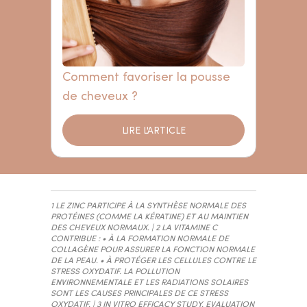
Comment favoriser la pousse
de cheveux ?
LIRE L'ARTICLE
1 LE ZINC PARTICIPE À LA SYNTHÈSE NORMALE DES
PROTÉINES (COMME LA KÉRATINE) ET AU MAINTIEN
DES CHEVEUX NORMAUX. | 2 LA VITAMINE C
CONTRIBUE : • À LA FORMATION NORMALE DE
COLLAGÈNE POUR ASSURER LA FONCTION NORMALE
DE LA PEAU. • À PROTÉGER LES CELLULES CONTRE LE
STRESS OXYDATIF. LA POLLUTION
ENVIRONNEMENTALE ET LES RADIATIONS SOLAIRES
SONT LES CAUSES PRINCIPALES DE CE STRESS
OXYDATIF.
| 3 IN VITRO EFFICACY STUDY. EVALUATION