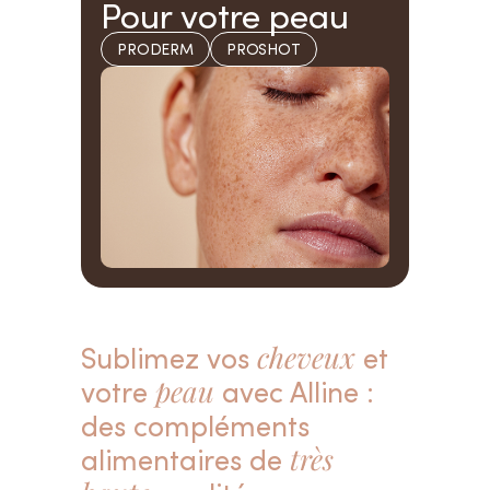
Pour votre peau
PRODERM
PROSHOT
Sublimez vos
cheveux
et
votre
peau
avec Alline :
des compléments
alimentaires de
très