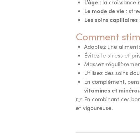
L’âge
: la croissance 
Le mode de vie
: stre
Les soins capillaires
Comment stimu
Adoptez une alimentat
Évitez le stress et pr
Massez régulièrement 
Trouvez la
for
Utilisez des soins do
En complément, pen
adaptée
à vos 
vitamines et minéra
👉 En combinant ces bon
faites le prem
et vigoureuse.
vers votre
ritu