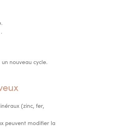
.
.
à un nouveau cycle.
eveux
inéraux (zinc, fer,
x peuvent modifier la