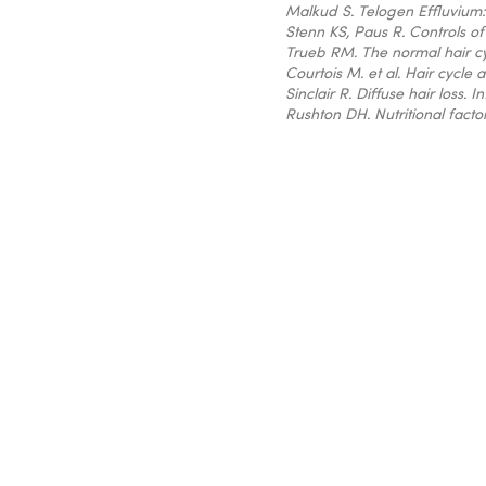
Malkud S.
Telogen Effluvium:
Stenn KS, Paus R.
Controls of 
Trueb RM.
The normal hair cy
Courtois M. et al.
Hair cycle a
Sinclair R.
Diffuse hair loss.
In
Rushton DH.
Nutritional facto
JE COMMENCE LE TEST