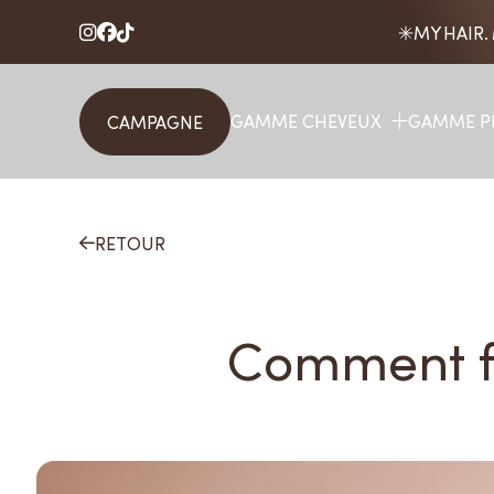
MY HAIR.



GAMME CHEVEUX
GAMME P
CAMPAGNE
RETOUR

Comment fa