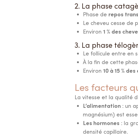
2. La phase catagèn
repos trans
Phase de
Le cheveu cesse de p
1 % des chev
Environ
3. La phase télogèn
Le follicule entre e
À la fin de cette pha
10 à 15 % des
Environ
Les facteurs q
La vitesse et la qualité 
L’alimentation
: un ap
magnésium) est essen
Les hormones
: la g
densité capillaire.