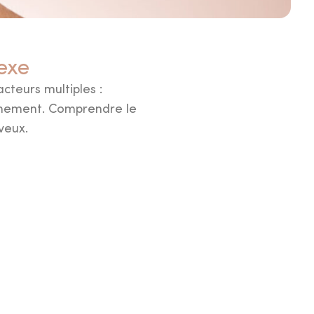
exe
teurs multiples :
nement. Comprendre le
veux.