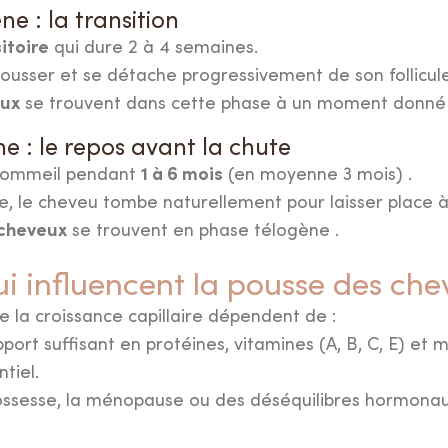
e : la transition
itoire
qui dure 2 à 4 semaines.
ousser et se détache progressivement de son follicule
eux
se trouvent dans cette phase à un moment donné 
e : le repos avant la chute
1 à 6 mois
n sommeil pendant
(en moyenne 3 mois) .
se, le cheveu tombe naturellement pour laisser place 
 cheveux
se trouvent en phase télogène .
ui influencent la pousse des ch
de la croissance capillaire dépendent de :
port suffisant en protéines, vitamines (A, B, C, E) et m
tiel.
rossesse, la ménopause ou des déséquilibres hormonau