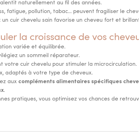
ralentit naturellement au fil des années.
ss, fatigue, pollution, tabac… peuvent fragiliser le chev
: un cuir chevelu sain favorise un cheveu fort et brillan
ler la croissance de vos cheve
ion variée et équilibrée.
ivilégiez un sommeil réparateur.
votre cuir chevelu pour stimuler la microcirculation.
mule
ux, adaptés à votre type de cheveux.
compléments alimentaires spécifiques chev
sez aux
besoins et
ux
.
nes pratiques, vous optimisez vos chances de retrou
ier pas
el beauté
.