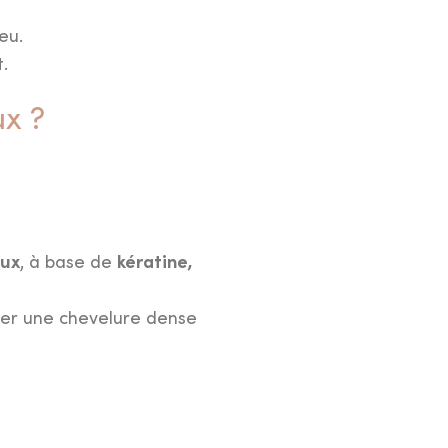
eu.
t.
ux ?
eux
kératine,
, à base de
ver une chevelure dense