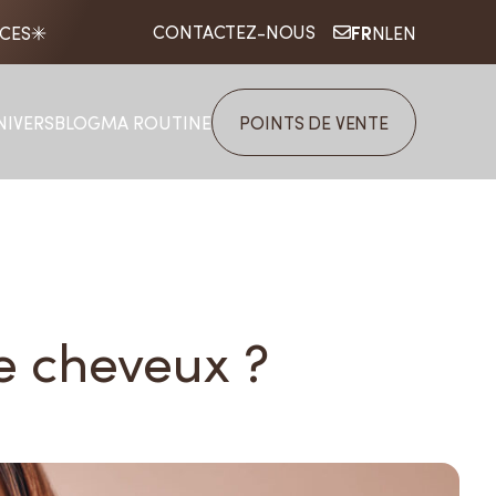
FR
CONTACTEZ-NOUS
ICES
NL
EN
NIVERS
BLOG
MA ROUTINE
POINTS DE VENTE
e cheveux ?