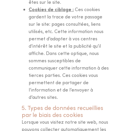
Trouvez la
formule
êtes sur le site.
Cookies de ciblage :
adaptée
à vos besoins
Ces cookies
gardent la trace de votre passage
et faites le premier
sur le site: pages consultées, liens
pas vers votre
rituel
utilisés, etc. Cette information nous
beauté
.
permet d’adapter à vos centres
d’intérêt le site et la publicité qu’il
affiche. Dans cette optique, nous
sommes susceptibles de
communiquer cette information à des
tierces parties. Ces cookies vous
permettent de partager de
l’information et de l’envoyer à
d’autres sites.
5. Types de données recueillies
par le biais des cookies
Lorsque vous visitez notre site web, nous
pouvons collecter automatiquement les