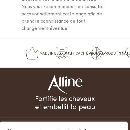
Nous vous recommandons de consulter
occasionnellement cette page afin de
prendre connaissance de tout
changement éventuel.
MADE
IN BELGIUM
EFFICACITÉ
PROUVÉE
PRODUITS
NAT
Fortifie les cheveux
et embellit la peau
FACEBOOK
INSTAGRAM
TIKTOK