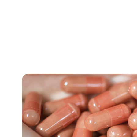
Trouvez la
for
adaptée
à vos 
faites le prem
vers votre
ritu