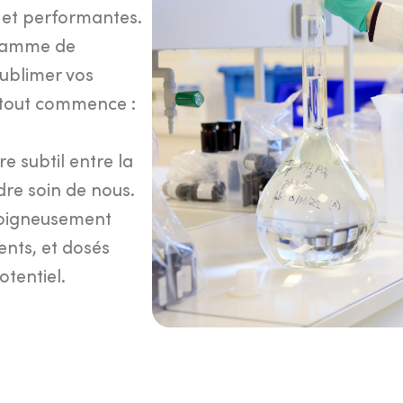
s et performantes.
 gamme de
ublimer vos
ù tout commence :
 subtil entre la
ndre soin de nous.
soigneusement
ents, et dosés
otentiel.