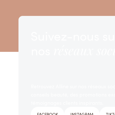
Suivez-nous su
nos
réseaux soc
Retrouvez Alline sur nos réseaux so
conseils beauté, des promotions exc
témoignages clients inspirants.
FACEBOOK
INSTAGRAM
TIK