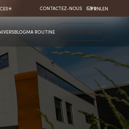
FR
CONTACTEZ-NOUS
ICES
NL
EN
NIVERS
BLOG
MA ROUTINE
POINTS DE VENTE