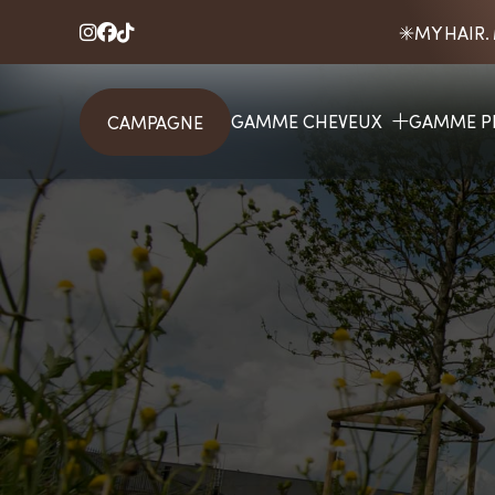
MY HAIR.



GAMME CHEVEUX
GAMME P
CAMPAGNE