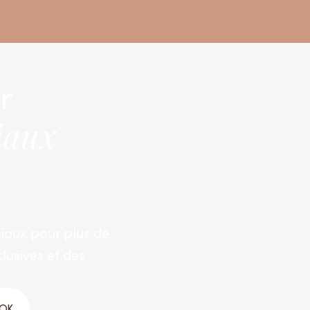
r
iaux
ciaux pour plus de
lusives et des
TOK