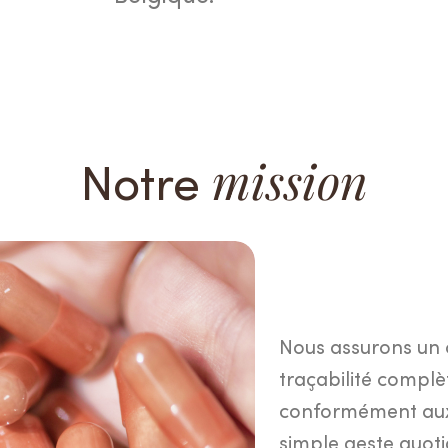
Notre
mission
mule
besoins et
ier pas
Nous assurons un c
traçabilité compl
el beauté
.
conformément aux 
simple geste quoti