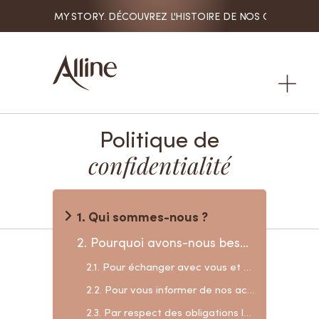
IR. MY STORY. DÉCOUVREZ L'HISTOIRE DE NOS CONSOMMATRICES

Politique de
confidentialité
1. Qui sommes-nous ?
2. Pourquoi avons-nous besoin de vos données ?
2.1. Pour échanger avec vous et vous offrir nos produits et services
2.2. Pour vous informer de nos actions / nouveautés
2.3. Par respect des obligations légales