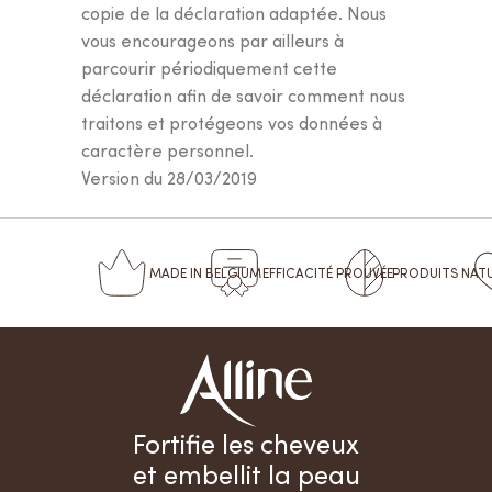
copie de la déclaration adaptée. Nous
vous encourageons par ailleurs à
parcourir périodiquement cette
déclaration afin de savoir comment nous
traitons et protégeons vos données à
caractère personnel.
Version du 28/03/2019
MADE
IN BELGIUM
EFFICACITÉ
PROUVÉE
PRODUITS
NAT
Fortifie les cheveux
et embellit la peau