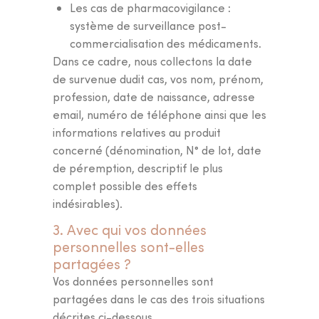
Les cas de pharmacovigilance :
système de surveillance post-
commercialisation des médicaments.
Dans ce cadre, nous collectons la date
de survenue dudit cas, vos nom, prénom,
profession, date de naissance, adresse
email, numéro de téléphone ainsi que les
informations relatives au produit
concerné (dénomination, N° de lot, date
de péremption, descriptif le plus
Trouvez la
formule
complet possible des effets
indésirables).
adaptée
à vos besoins
et faites le premier
3. Avec qui vos données
personnelles sont-elles
pas vers votre
rituel
partagées ?
beauté
.
Vos données personnelles sont
partagées dans le cas des trois situations
décrites ci-dessous.