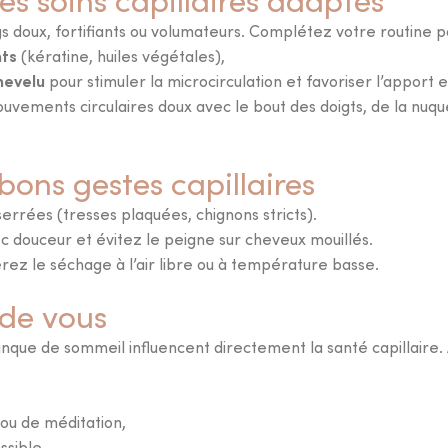
beauté
.
doux, fortifiants ou volumateurs. Complétez votre routine pa
nts
(kératine, huiles végétales),
hevelu
pour stimuler la microcirculation et favoriser l’apport 
ouvements circulaires doux avec le bout des doigts, de la nuq
bons gestes capillaires
 serrées (tresses plaquées, chignons stricts).
 douceur et évitez le peigne sur cheveux mouillés.
érez le séchage à l’air libre ou à température basse.
 de vous
manque de sommeil influencent directement la santé capillaire
JE COMMENCE LE TEST
 ou de méditation,
ssible.