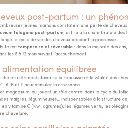
heveux post-partum : un phéno
ombreuses jeunes mamans constatent une perte de cheveux p
luvium télogène post-partum
, est lié à la chute brutale d
longé le cycle de vie des cheveux pendant la grossesse .
temporaire et réversible
chute est
: dans la majorité des cas,
ns les 6 à 12 mois suivant l’accouchement .
 alimentation équilibrée
iche en nutriments favorise la repousse et la vitalité des che
 C, A, B et E pour stimuler la croissance.
c et magnésium, qui jouent un rôle central dans le cycle du follic
Trouvez la
formule
andes maigres, légumineuses… indispensables à la structure de 
adaptée
à vos besoins
es en vitamine C (kiwi, agrumes), les légumes verts, les oléagin
et faites le premier
re chevelure.
pas vers votre
rituel
es soins capillaires adaptés