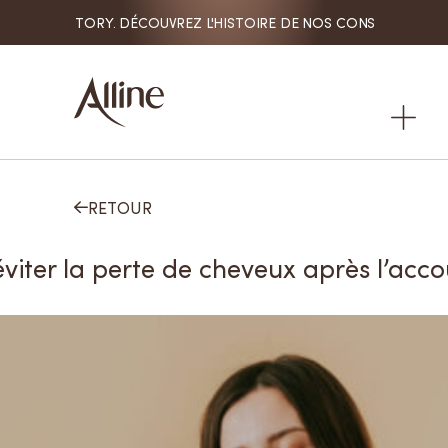
 HAIR. MY STORY. DÉCOUVREZ L'HISTOIRE DE NOS CONSOMMATRI

RETOUR

iter la perte de cheveux après l’acc