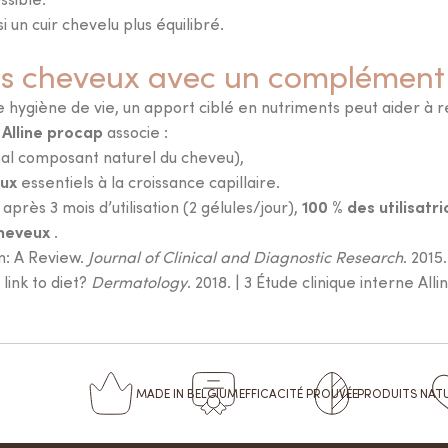
i un cuir chevelu plus équilibré.
os cheveux avec un complément 
ygiène de vie, un apport ciblé en nutriments peut aider à r
Alline procap
e
associe :
pal composant naturel du cheveu),
aux
essentiels à la croissance capillaire.
100 % des utilisatr
après 3 mois d’utilisation (2 gélules/jour),
cheveux
.
m: A Review.
Journal of Clinical and Diagnostic Research
. 2015
 link to diet?
Dermatology
. 2018. | 3 Étude clinique interne Al
MADE
IN BELGIUM
EFFICACITÉ
PROUVÉE
PRODUITS
NAT